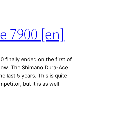
 7900 [en]
inally ended on the first of
e now. The Shimano Dura-Ace
e last 5 years. This is quite
petitor, but it is as well