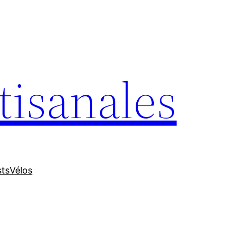
tisanales
sts
Vélos