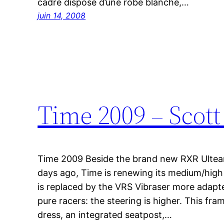
cadre dispose d’une robe blanche,…
juin 14, 2008
Time 2009 – Scott
Time 2009 Beside the brand new RXR Ultea
days ago, Time is renewing its medium/high
is replaced by the VRS Vibraser more adapte
pure racers: the steering is higher. This fra
dress, an integrated seatpost,…