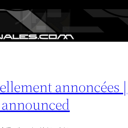
iellement annoncées |
ly announced