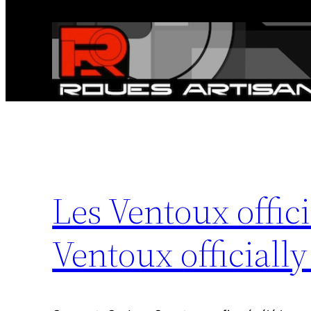
Les Ventoux offic
Ventoux official