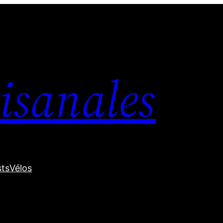
isanales
sts
Vélos