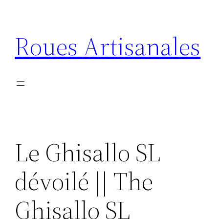
Aller
au
Roues Artisanales
contenu
Le Ghisallo SL
dévoilé || The
Ghisallo SL