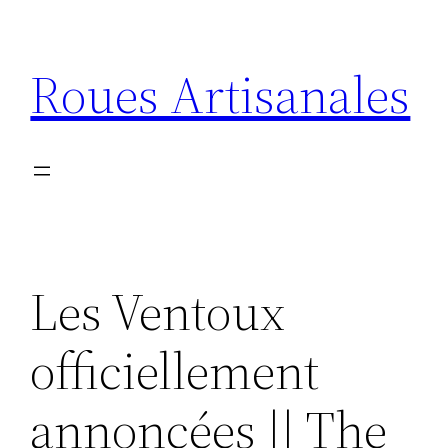
Aller
au
Roues Artisanales
contenu
Les Ventoux
officiellement
annoncées || The