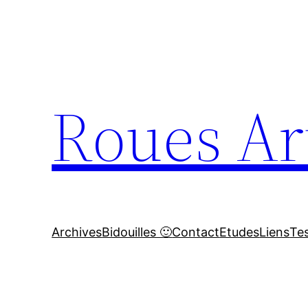
Aller
au
contenu
Roues Ar
Archives
Bidouilles 🙂
Contact
Etudes
Liens
Te