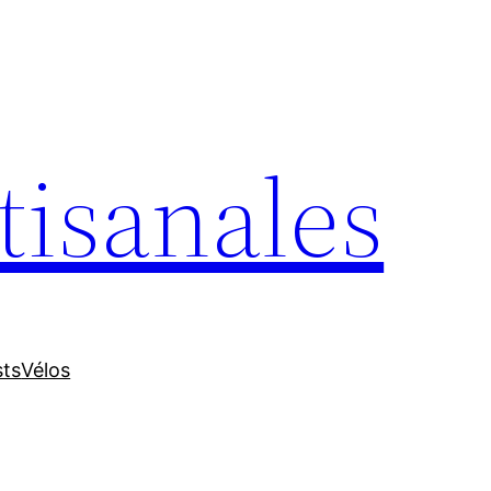
tisanales
sts
Vélos