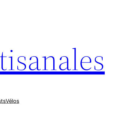
tisanales
sts
Vélos