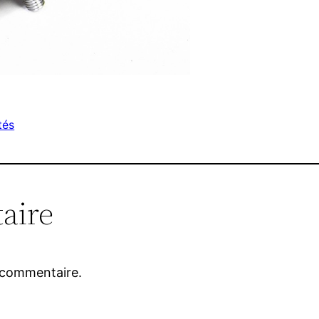
tés
aire
 commentaire.