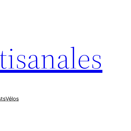
tisanales
sts
Vélos