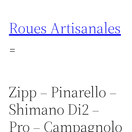
Aller
au
Roues Artisanales
contenu
Zipp – Pinarello –
Shimano Di2 –
Pro – Campagnolo