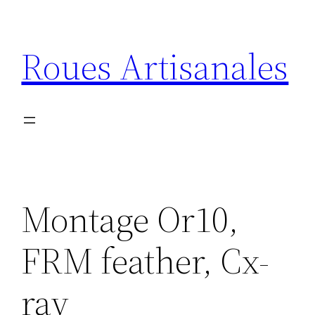
Aller
au
Roues Artisanales
contenu
Montage Or10,
FRM feather, Cx-
ray