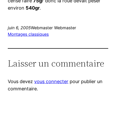
censé faire
75g
r donc la roue devait peser
environ
540gr
.
juin 6, 2005
Webmaster Webmaster
Montages classiques
Laisser un commentaire
Vous devez
vous connecter
pour publier un
commentaire.