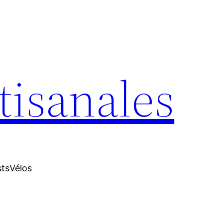
tisanales
sts
Vélos