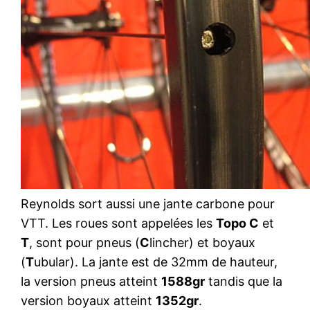
Reynolds sort aussi une jante carbone pour
VTT. Les roues sont appelées les
Topo C
et
T
, sont pour pneus (
C
lincher) et boyaux
(
T
ubular).
La jante est de 32mm de hauteur,
la version pneus atteint
1588gr
tandis que la
version boyaux atteint
1352gr
.