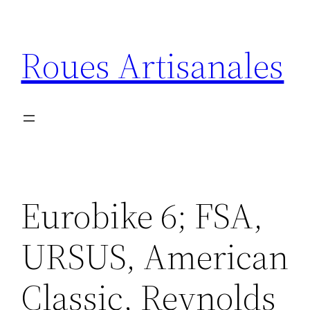
Aller
au
Roues Artisanales
contenu
Eurobike 6; FSA,
URSUS, American
Classic, Reynolds