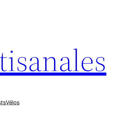
tisanales
sts
Vélos