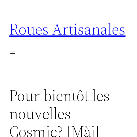
Aller
au
Roues Artisanales
contenu
Pour bientôt les
nouvelles
Cosmic? [Màj]