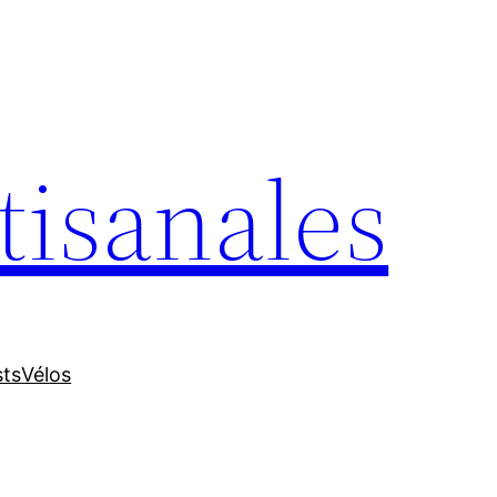
tisanales
sts
Vélos