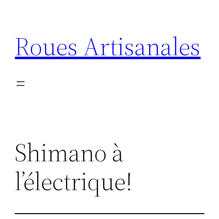
Aller
au
Roues Artisanales
contenu
Shimano à
l’électrique!