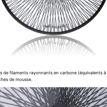
s de filaments rayonnants en carbone (équivalents à 
ches de mousse.