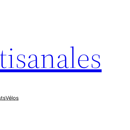
tisanales
sts
Vélos