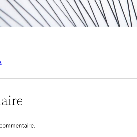
s
aire
 commentaire.