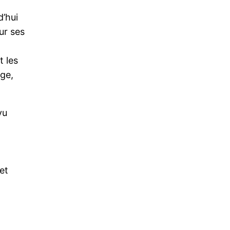
d’hui
ur ses
t les
ge,
vu
et