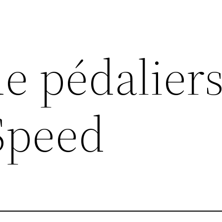
de pédalier
Speed