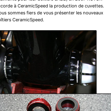
corde à CeramicSpeed la production de cuvettes.
us sommes fiers de vous présenter les nouveaux
îtiers CeramicSpeed.