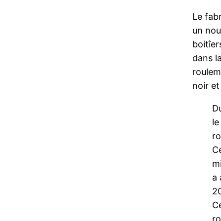
Le fab
un nou
boitîer
dans la
roulem
noir et
Du
le
ro
C
mi
a 
2
Ce
ro