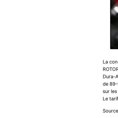
La con
ROTOR 
Dura-A
de 89-
sur les
Le tari
Sourc