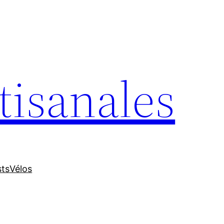
tisanales
sts
Vélos