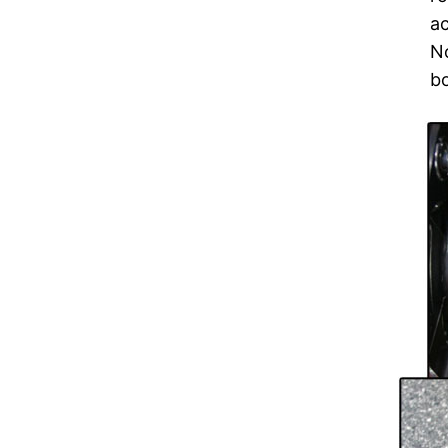
ac
No
bo