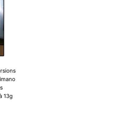
rsions
himano
rs
à 13g