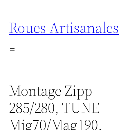
Aller
au
Roues Artisanales
contenu
Montage Zipp
285/280, TUNE
Mig70/Mag190,