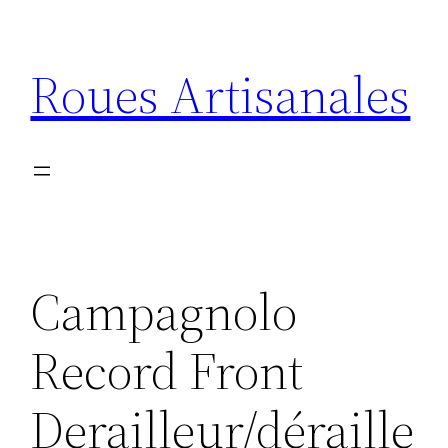
Aller
au
Roues Artisanales
contenu
Campagnolo
Record Front
Derailleur/déraille