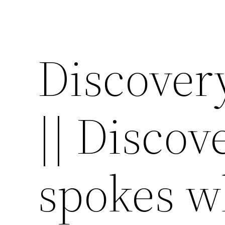
Discovery
|| Discov
spokes w