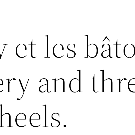
 et les bât
ery and thr
heels.