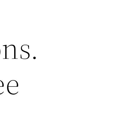
ons.
ee