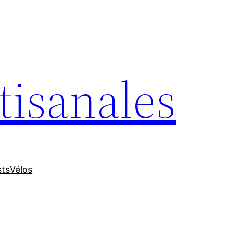
tisanales
sts
Vélos