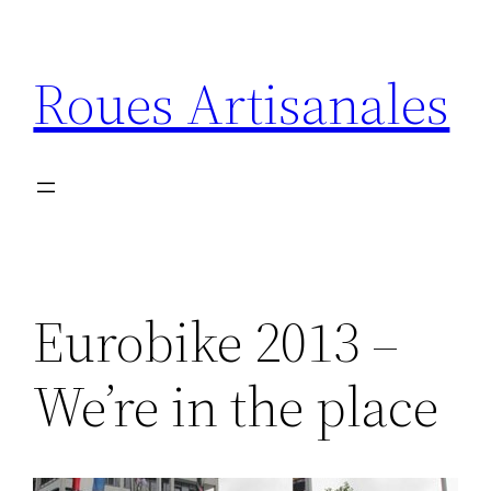
Aller
au
Roues Artisanales
contenu
Eurobike 2013 –
We’re in the place