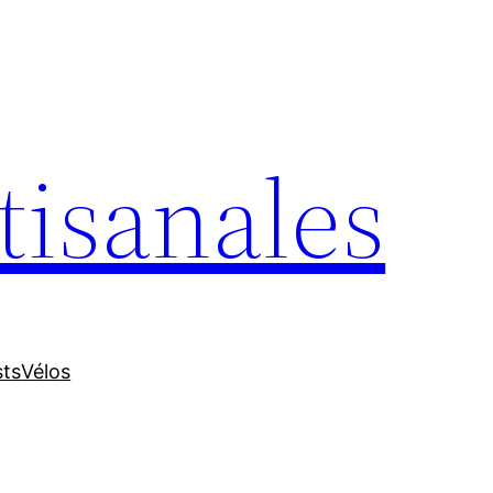
tisanales
sts
Vélos