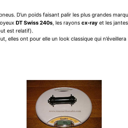
pneus. D’un poids faisant palir les plus grandes marq
 moyeux
DT Swiss 240s
, les rayons
cx-ray
et les jante
ut est relatif).
t, elles ont pour elle un look classique qui n’éveill