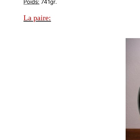
Poids:
741gr.
La paire: