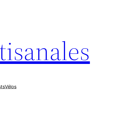
tisanales
sts
Vélos